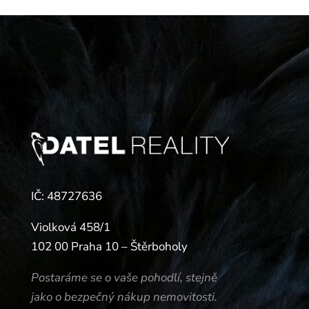
IČ: 48727636
Violková 458/1
102 00 Praha 10 – Štěrboholy
Postaráme se o vaše pohodlí, stejně
jako o bezpečný nákup nemovitosti.