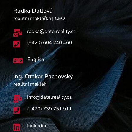
Radka Datlová
realitní makléřka | CEO
radka@datelreality.cz

(+420) 604 240 460

English

Ing. Otakar Pachovský
realitní makléř
info@datelreality.cz

(+420) 739 751 911

Linkedin
