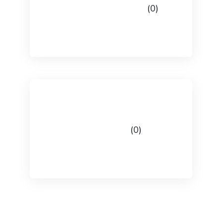
Ledeč nad Sázovou
(0)
Mnichovice
(0)