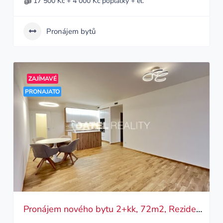
17 500 Kč + 4 000 Kč poplatky + el.
Pronájem bytů
ZAJÍMAVÉ
PRONAJATO
Pronájem nového bytu 2+kk, 72m2, Rezidence Zahálka – Modřany