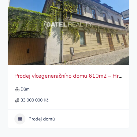
Prodej vícegeneračního domu 610m2 – Hradební, České Budějovice
Dům
33 000 000 Kč
Prodej domů