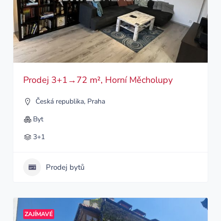
Prodej 3+1→72 m², Horní Měcholupy
Česká republika
,
Praha
Byt
3+1
Prodej bytů
ZAJÍMAVÉ