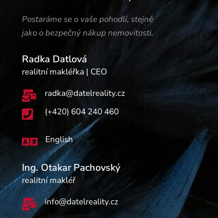
Postaráme se o vaše pohodlí, stejně
jako o bezpečný nákup nemovitosti.
Radka Datlová
realitní makléřka | CEO
radka@datelreality.cz

(+420) 604 240 460

English

Ing. Otakar Pachovský
realitní makléř
info@datelreality.cz
