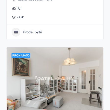
Byt
2+kk
Prodej bytů
PRONAJATO