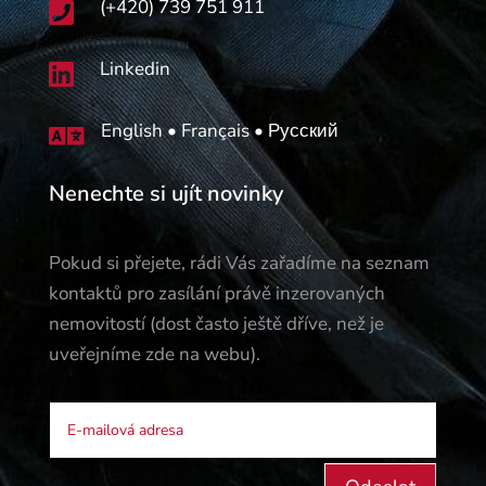
(+420) 739 751 911

Linkedin

English • Français • Русский

Nenechte si ujít novinky
Pokud si přejete, rádi Vás zařadíme na seznam
kontaktů pro zasílání právě inzerovaných
nemovitostí (dost často ještě dříve, než je
uveřejníme zde na webu).