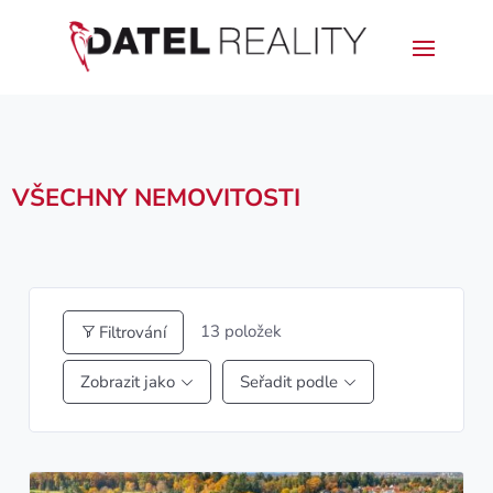
VŠECHNY NEMOVITOSTI
13
položek
Filtrování
Zobrazit jako
Seřadit podle