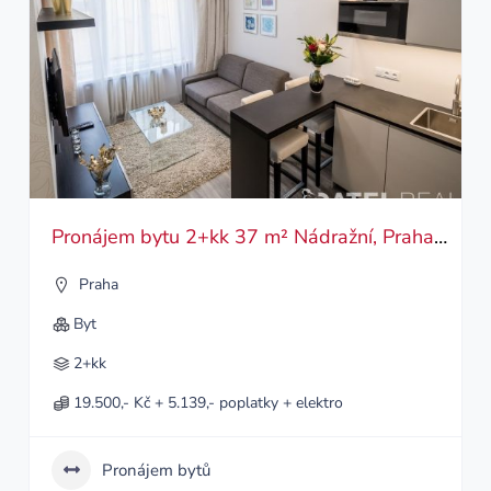
Pronájem bytu 2+kk 37 m² Nádražní, Praha – Smíchov
Praha
Byt
2+kk
19.500,- Kč + 5.139,- poplatky + elektro
Pronájem bytů