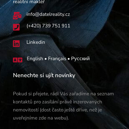
realitní makléř
info@datelreality.cz

(+420) 739 751 911

Linkedin

English • Français • Русский

Nenechte si ujít novinky
Pokud si přejete, rádi Vás zařadíme na seznam
kontaktů pro zasílání právě inzerovaných
nemovitostí (dost často ještě dříve, než je
uveřejníme zde na webu).