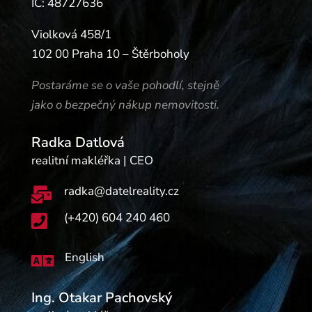
IČ: 48727636
Violková 458/1
102 00 Praha 10 – Štěrboholy
Postaráme se o vaše pohodlí, stejně
jako o bezpečný nákup nemovitosti.
Radka Datlová
realitní makléřka | CEO
radka@datelreality.cz

(+420) 604 240 460

English

Ing. Otakar Pachovský